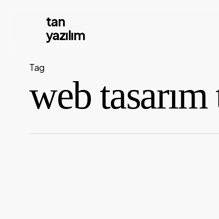
Skip
tan
to
yazılım
main
content
Tag
web tasarım 